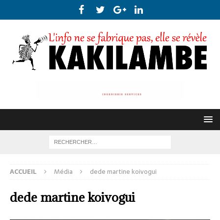
ACCUEIL
Média
dede martine koivogui
dede martine koivogui