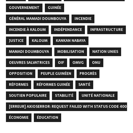
GOUVERNEMENT
GUINÉE
GÉNÉRAL MAMADI DOUMBOUYA
INCENDIE
INCENDIE À KALOUM
INDÉPENDANCE
INFRASTRUCTURE
JUSTICE
KALOUM
KANKAN NABAYA
MAMADI DOUMBOUYA
MOBILISATION
NATION UNIES
OEUVRES SALVATRICES
OIF
OMVG
ONU
OPPOSITION
PEUPLE GUINÉEN
PROGRÈS
RÉFORMES
RÉFORMES GUINÉE
SANTÉ
SOUTIEN POPULAIRE
STABILITÉ
UNITÉ NATIONALE
[ERREUR] AXIOSERROR: REQUEST FAILED WITH STATUS CODE 400
ÉCONOMIE
ÉDUCATION