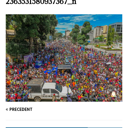
2363531580937367_n
PRÉCÉDENT