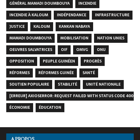
GÉNÉRAL MAMADI DOUMBOUYA
INCENDIE
INCENDIE À KALOUM
INDÉPENDANCE
INFRASTRUCTURE
JUSTICE
KALOUM
KANKAN NABAYA
MAMADI DOUMBOUYA
MOBILISATION
NATION UNIES
OEUVRES SALVATRICES
OIF
OMVG
ONU
OPPOSITION
PEUPLE GUINÉEN
PROGRÈS
RÉFORMES
RÉFORMES GUINÉE
SANTÉ
SOUTIEN POPULAIRE
STABILITÉ
UNITÉ NATIONALE
[ERREUR] AXIOSERROR: REQUEST FAILED WITH STATUS CODE 400
ÉCONOMIE
ÉDUCATION
A PROPOS