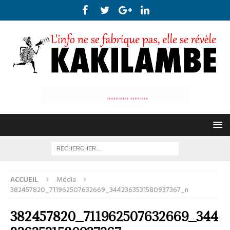
ACCUEIL
Média
382457820_711962507632669_3442363531580937367_n
382457820_711962507632669_344