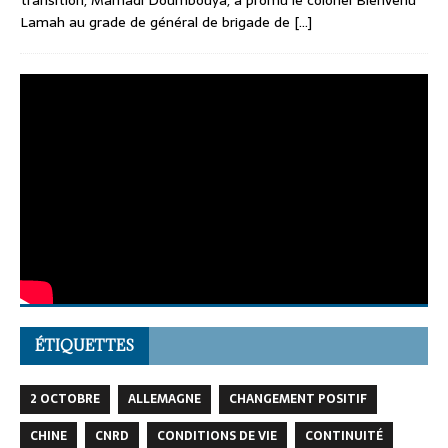
transition, Mamadi Doumbouya, a promu le colonel Bienvenu
Lamah au grade de général de brigade de
[...]
ÉTIQUETTES
2 OCTOBRE
ALLEMAGNE
CHANGEMENT POSITIF
CHINE
CNRD
CONDITIONS DE VIE
CONTINUITÉ