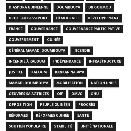
DIASPORA GUINÉENNE
DOUMBOUYA
DR GOUMOU
DROIT AU PASSEPORT
DÉMOCRATIE
DÉVELOPPEMENT
FRANCE
GOUVERNANCE
GOUVERNANCE PARTICIPATIVE
GOUVERNEMENT
GUINÉE
GÉNÉRAL MAMADI DOUMBOUYA
INCENDIE
INCENDIE À KALOUM
INDÉPENDANCE
INFRASTRUCTURE
JUSTICE
KALOUM
KANKAN NABAYA
MAMADI DOUMBOUYA
MOBILISATION
NATION UNIES
OEUVRES SALVATRICES
OIF
OMVG
ONU
OPPOSITION
PEUPLE GUINÉEN
PROGRÈS
RÉFORMES
RÉFORMES GUINÉE
SANTÉ
SOUTIEN POPULAIRE
STABILITÉ
UNITÉ NATIONALE