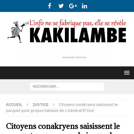
ACCUEIL
JUSTICE
Citoyens conakryens saisissent le
parquet pour propos haineux de « Général El Sissi
Citoyens conakryens saisissent le