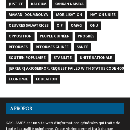
JUSTICE
KALOUM
KANKAN NABAYA
MAMADI DOUMBOUYA
MOBILISATION
NATION UNIES
OEUVRES SALVATRICES
OIF
OMVG
ONU
OPPOSITION
PEUPLE GUINÉEN
PROGRÈS
RÉFORMES
RÉFORMES GUINÉE
SANTÉ
SOUTIEN POPULAIRE
STABILITÉ
UNITÉ NATIONALE
[ERREUR] AXIOSERROR: REQUEST FAILED WITH STATUS CODE 400
ÉCONOMIE
ÉDUCATION
A PROPOS
KAKILAMBE est un site web d'informations générales qui traite de
toute l'actualité guinéenne. Cette vitrine permettra à chaque