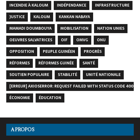
INCENDIE À KALOUM
INDÉPENDANCE
INFRASTRUCTURE
JUSTICE
KALOUM
KANKAN NABAYA
MAMADI DOUMBOUYA
MOBILISATION
NATION UNIES
OEUVRES SALVATRICES
OIF
OMVG
ONU
OPPOSITION
PEUPLE GUINÉEN
PROGRÈS
RÉFORMES
RÉFORMES GUINÉE
SANTÉ
SOUTIEN POPULAIRE
STABILITÉ
UNITÉ NATIONALE
[ERREUR] AXIOSERROR: REQUEST FAILED WITH STATUS CODE 400
ÉCONOMIE
ÉDUCATION
A PROPOS