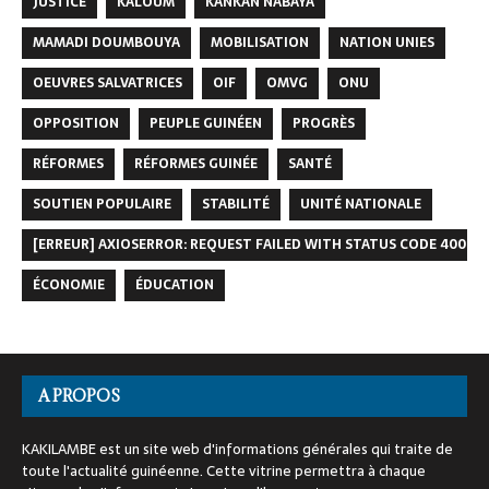
JUSTICE
KALOUM
KANKAN NABAYA
MAMADI DOUMBOUYA
MOBILISATION
NATION UNIES
OEUVRES SALVATRICES
OIF
OMVG
ONU
OPPOSITION
PEUPLE GUINÉEN
PROGRÈS
RÉFORMES
RÉFORMES GUINÉE
SANTÉ
SOUTIEN POPULAIRE
STABILITÉ
UNITÉ NATIONALE
[ERREUR] AXIOSERROR: REQUEST FAILED WITH STATUS CODE 400
ÉCONOMIE
ÉDUCATION
A PROPOS
KAKILAMBE est un site web d'informations générales qui traite de
toute l'actualité guinéenne. Cette vitrine permettra à chaque