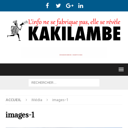
ACCUEIL
Média
images-1
images-1