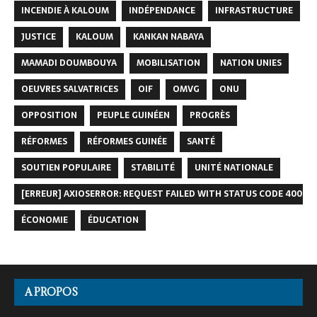
INCENDIE À KALOUM
INDÉPENDANCE
INFRASTRUCTURE
JUSTICE
KALOUM
KANKAN NABAYA
MAMADI DOUMBOUYA
MOBILISATION
NATION UNIES
OEUVRES SALVATRICES
OIF
OMVG
ONU
OPPOSITION
PEUPLE GUINÉEN
PROGRÈS
RÉFORMES
RÉFORMES GUINÉE
SANTÉ
SOUTIEN POPULAIRE
STABILITÉ
UNITÉ NATIONALE
[ERREUR] AXIOSERROR: REQUEST FAILED WITH STATUS CODE 400
ÉCONOMIE
ÉDUCATION
A PROPOS