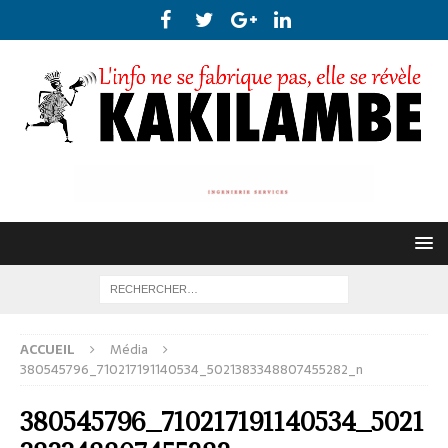
ACCUEIL
Média
380545796_710217191140534_5021383348807455282_n
380545796_710217191140534_5021