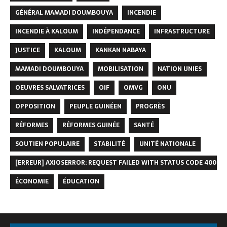
GÉNÉRAL MAMADI DOUMBOUYA
INCENDIE
INCENDIE À KALOUM
INDÉPENDANCE
INFRASTRUCTURE
JUSTICE
KALOUM
KANKAN NABAYA
MAMADI DOUMBOUYA
MOBILISATION
NATION UNIES
OEUVRES SALVATRICES
OIF
OMVG
ONU
OPPOSITION
PEUPLE GUINÉEN
PROGRÈS
RÉFORMES
RÉFORMES GUINÉE
SANTÉ
SOUTIEN POPULAIRE
STABILITÉ
UNITÉ NATIONALE
[ERREUR] AXIOSERROR: REQUEST FAILED WITH STATUS CODE 400
ÉCONOMIE
ÉDUCATION