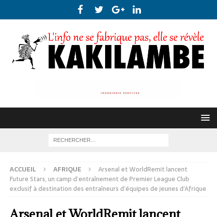
ACCUEIL
AFRIQUE
Arsenal et WorldRemit lancent
Future Stars, un camp d’entraînement de Premier League Club
exclusif à destination des entraîneurs d’équipes de jeunes d’Afrique
Arsenal et WorldRemit lancent