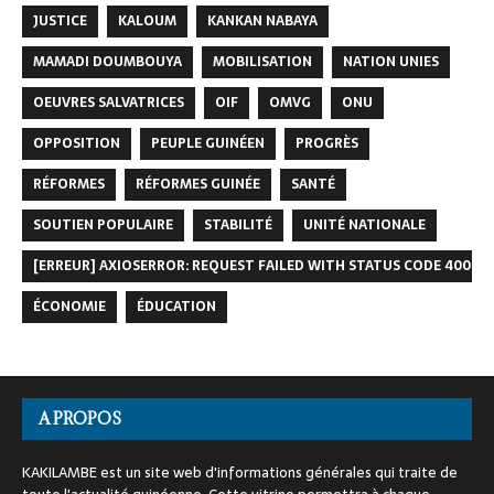
JUSTICE
KALOUM
KANKAN NABAYA
MAMADI DOUMBOUYA
MOBILISATION
NATION UNIES
OEUVRES SALVATRICES
OIF
OMVG
ONU
OPPOSITION
PEUPLE GUINÉEN
PROGRÈS
RÉFORMES
RÉFORMES GUINÉE
SANTÉ
SOUTIEN POPULAIRE
STABILITÉ
UNITÉ NATIONALE
[ERREUR] AXIOSERROR: REQUEST FAILED WITH STATUS CODE 400
ÉCONOMIE
ÉDUCATION
A PROPOS
KAKILAMBE est un site web d'informations générales qui traite de