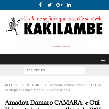
ACCUEIL
À LA UNE
Amadou Damaro CAMARA: « Oui J’ai
participé au coup d’état de 1985 en Guinée »
Amadou Damaro CAMARA: « Oui