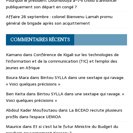
Pourquoi le président Doumbouya a-t-il choisi d’annoncer
publiquement son départ en congé ?
Affaire 28 septembre : colonel Bienvenu Lamah promu
général de brigade après son acquittement
COMMENTAIRES RÉCENTS
Kamano
dans
Conférence de Kigali sur les technologies de
l’information et de la communication (TIC) et l’emploi des
jeunes en Afrique
Boura Mara
dans
Bintou SYLLA dans une sextape qui ravage.
« Voici quelques précisions »
Ben Keita
dans
Bintou SYLLA dans une sextape qui ravage. «
Voici quelques précisions »
Abdoul Kader Moufoutaou
dans
La BCEAO recrute plusieurs
profils dans l’espace UEMOA
Maurice
dans
Et si c’est lui le futur Ministre du Budget du
prochain gouvernement Kassory ?