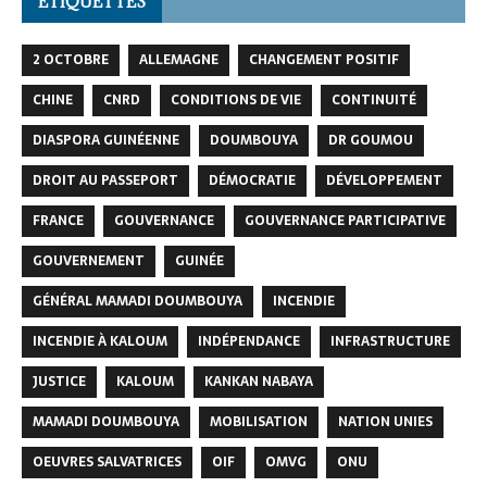
ÉTIQUETTES
2 OCTOBRE
ALLEMAGNE
CHANGEMENT POSITIF
CHINE
CNRD
CONDITIONS DE VIE
CONTINUITÉ
DIASPORA GUINÉENNE
DOUMBOUYA
DR GOUMOU
DROIT AU PASSEPORT
DÉMOCRATIE
DÉVELOPPEMENT
FRANCE
GOUVERNANCE
GOUVERNANCE PARTICIPATIVE
GOUVERNEMENT
GUINÉE
GÉNÉRAL MAMADI DOUMBOUYA
INCENDIE
INCENDIE À KALOUM
INDÉPENDANCE
INFRASTRUCTURE
JUSTICE
KALOUM
KANKAN NABAYA
MAMADI DOUMBOUYA
MOBILISATION
NATION UNIES
OEUVRES SALVATRICES
OIF
OMVG
ONU