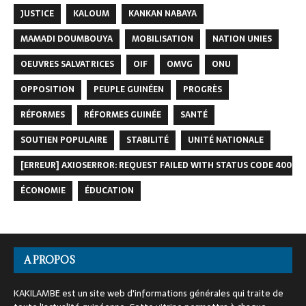
JUSTICE
KALOUM
KANKAN NABAYA
MAMADI DOUMBOUYA
MOBILISATION
NATION UNIES
OEUVRES SALVATRICES
OIF
OMVG
ONU
OPPOSITION
PEUPLE GUINÉEN
PROGRÈS
RÉFORMES
RÉFORMES GUINÉE
SANTÉ
SOUTIEN POPULAIRE
STABILITÉ
UNITÉ NATIONALE
[ERREUR] AXIOSERROR: REQUEST FAILED WITH STATUS CODE 400
ÉCONOMIE
ÉDUCATION
A PROPOS
KAKILAMBE est un site web d'informations générales qui traite de