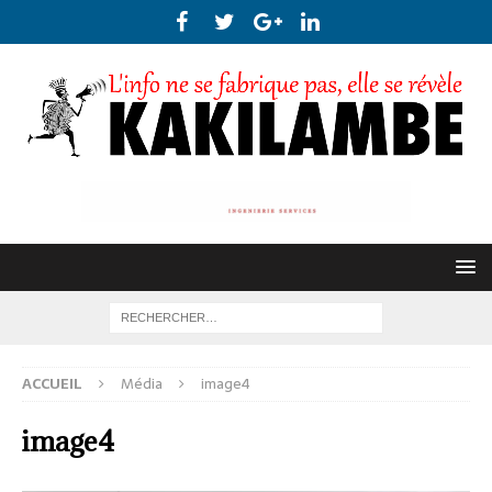
ACCUEIL
Média
image4
image4