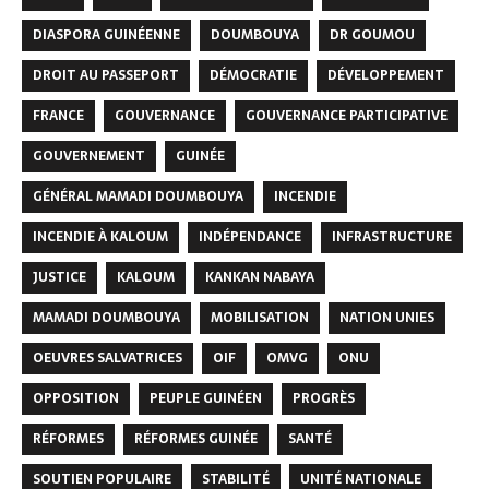
DIASPORA GUINÉENNE
DOUMBOUYA
DR GOUMOU
DROIT AU PASSEPORT
DÉMOCRATIE
DÉVELOPPEMENT
FRANCE
GOUVERNANCE
GOUVERNANCE PARTICIPATIVE
GOUVERNEMENT
GUINÉE
GÉNÉRAL MAMADI DOUMBOUYA
INCENDIE
INCENDIE À KALOUM
INDÉPENDANCE
INFRASTRUCTURE
JUSTICE
KALOUM
KANKAN NABAYA
MAMADI DOUMBOUYA
MOBILISATION
NATION UNIES
OEUVRES SALVATRICES
OIF
OMVG
ONU
OPPOSITION
PEUPLE GUINÉEN
PROGRÈS
RÉFORMES
RÉFORMES GUINÉE
SANTÉ
SOUTIEN POPULAIRE
STABILITÉ
UNITÉ NATIONALE