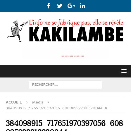
ACCUEIL
Média
384098915_717651970397056_608985922318320044_n
384098915_717651970397056_608