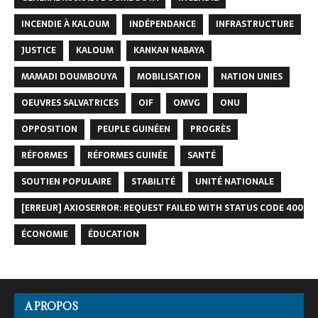
INCENDIE À KALOUM
INDÉPENDANCE
INFRASTRUCTURE
JUSTICE
KALOUM
KANKAN NABAYA
MAMADI DOUMBOUYA
MOBILISATION
NATION UNIES
OEUVRES SALVATRICES
OIF
OMVG
ONU
OPPOSITION
PEUPLE GUINÉEN
PROGRÈS
RÉFORMES
RÉFORMES GUINÉE
SANTÉ
SOUTIEN POPULAIRE
STABILITÉ
UNITÉ NATIONALE
[ERREUR] AXIOSERROR: REQUEST FAILED WITH STATUS CODE 400
ÉCONOMIE
ÉDUCATION
A PROPOS