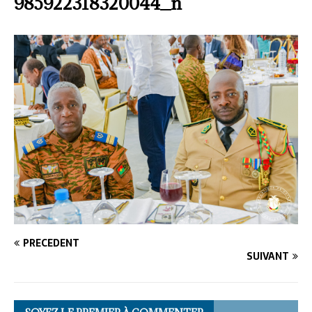
985922318320044_n
PRÉCÉDENT
SUIVANT