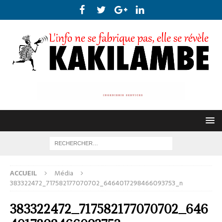
ACCUEIL
Média
383322472_717582177070702_6464017298466093753_n
383322472_717582177070702_646