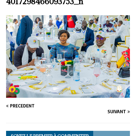
4017298466093753_n
PRÉCÉDENT
SUIVANT