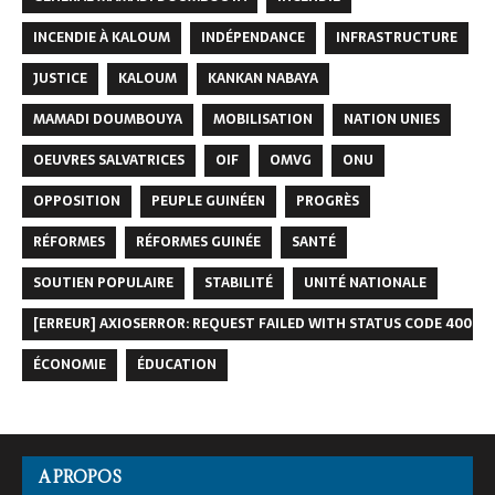
INCENDIE À KALOUM
INDÉPENDANCE
INFRASTRUCTURE
JUSTICE
KALOUM
KANKAN NABAYA
MAMADI DOUMBOUYA
MOBILISATION
NATION UNIES
OEUVRES SALVATRICES
OIF
OMVG
ONU
OPPOSITION
PEUPLE GUINÉEN
PROGRÈS
RÉFORMES
RÉFORMES GUINÉE
SANTÉ
SOUTIEN POPULAIRE
STABILITÉ
UNITÉ NATIONALE
[ERREUR] AXIOSERROR: REQUEST FAILED WITH STATUS CODE 400
ÉCONOMIE
ÉDUCATION
A PROPOS