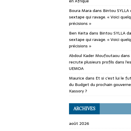
en Afrique
Boura Mara
dans
Bintou SYLLA 
sextape qui ravage. « Voici quel
précisions »
Ben Keita
dans
Bintou SYLLA d
sextape qui ravage. « Voici quel
précisions »
Abdoul Kader Moufoutaou
dans
recrute plusieurs profils dans l’
UEMOA
Maurice
dans
Et si c’est lui le f
du Budget du prochain gouvern
Kassory ?
ARCHIVES
août 2026