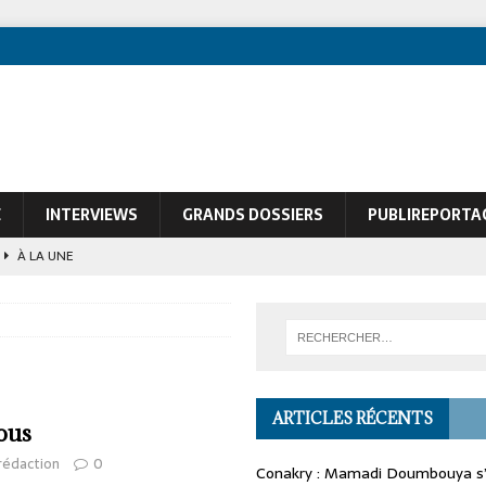
E
INTERVIEWS
GRANDS DOSSIERS
PUBLIREPORTA
À LA UNE
ques de François Soudan contre le Président guinéen Mamadi Doumbouya
ARTICLES RÉCENTS
ous
rédaction
0
Conakry : Mamadi Doumbouya s’