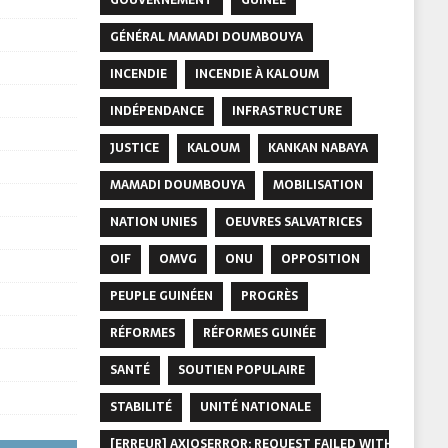
GÉNÉRAL MAMADI DOUMBOUYA
INCENDIE
INCENDIE À KALOUM
INDÉPENDANCE
INFRASTRUCTURE
JUSTICE
KALOUM
KANKAN NABAYA
MAMADI DOUMBOUYA
MOBILISATION
NATION UNIES
OEUVRES SALVATRICES
OIF
OMVG
ONU
OPPOSITION
PEUPLE GUINÉEN
PROGRÈS
RÉFORMES
RÉFORMES GUINÉE
SANTÉ
SOUTIEN POPULAIRE
STABILITÉ
UNITÉ NATIONALE
[ERREUR] AXIOSERROR: REQUEST FAILED WITH STATUS