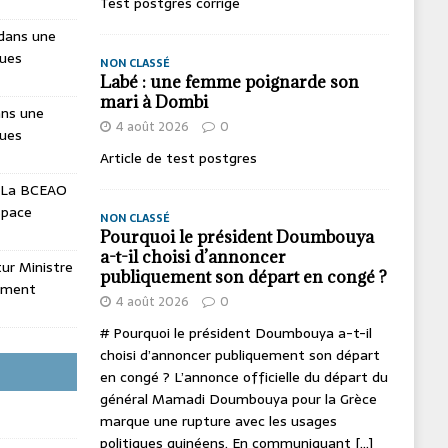
Test postgres corrige
dans une
ques
NON CLASSÉ
Labé : une femme poignarde son
mari à Dombi
ans une
4 août 2026
0
ques
Article de test postgres
La BCEAO
espace
NON CLASSÉ
Pourquoi le président Doumbouya
a-t-il choisi d’annoncer
utur Ministre
publiquement son départ en congé ?
ement
4 août 2026
0
# Pourquoi le président Doumbouya a-t-il
choisi d’annoncer publiquement son départ
en congé ? L’annonce officielle du départ du
général Mamadi Doumbouya pour la Grèce
marque une rupture avec les usages
politiques guinéens. En communiquant
[...]