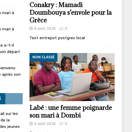
Conakry : Mamadi
Doumbouya s’envole pour la
 mari à
Grèce
4 août 2026
0
 mari à
Test entrepot postgres local
 a-t-il
son départ
NON CLASSÉ
Bienvenu
 après son
S
Labé : une femme poignarde
li sur les
son mari à Dombi
 de la
4 août 2026
0
 des jeunes