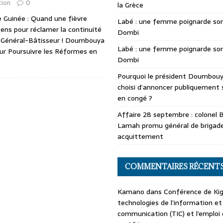
tion
0
la Grèce
e Guinée : Quand une fièvre
Labé : une femme poignarde son
ens pour réclamer la continuité
Dombi
u Général-Bâtisseur ! Doumbouya
Labé : une femme poignarde son
ur Poursuivre les Réformes en
Dombi
Pourquoi le président Doumbouya
choisi d’annoncer publiquement 
en congé ?
Affaire 28 septembre : colonel 
Lamah promu général de brigade
acquittement
COMMENTAIRES RÉCENT
Kamano
dans
Conférence de Kiga
technologies de l’information et
communication (TIC) et l’emploi