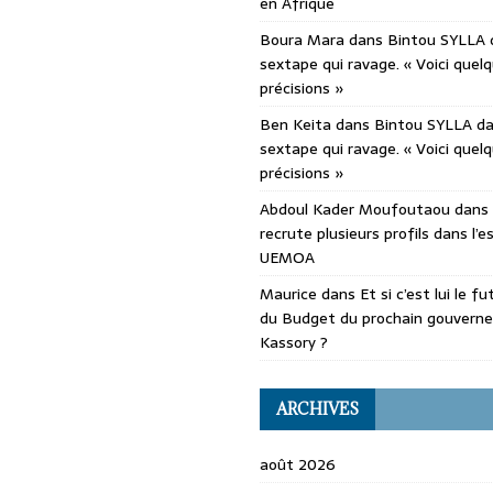
en Afrique
Boura Mara
dans
Bintou SYLLA 
sextape qui ravage. « Voici quel
précisions »
Ben Keita
dans
Bintou SYLLA d
sextape qui ravage. « Voici quel
précisions »
Abdoul Kader Moufoutaou
dans
recrute plusieurs profils dans l’
UEMOA
Maurice
dans
Et si c’est lui le f
du Budget du prochain gouvern
Kassory ?
ARCHIVES
août 2026