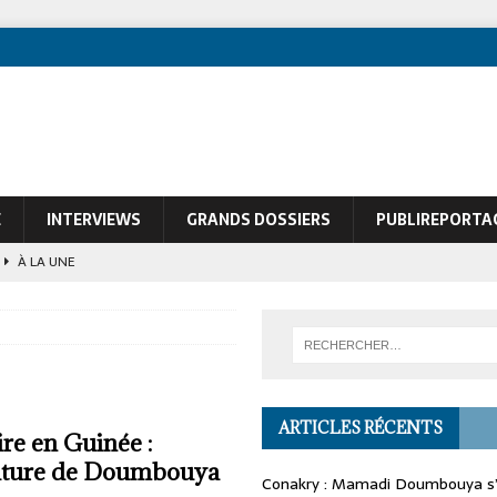
E
INTERVIEWS
GRANDS DOSSIERS
PUBLIREPORTA
À LA UNE
ques de François Soudan contre le Président guinéen Mamadi Doumbouya
ARTICLES RÉCENTS
re en Guinée :
dature de Doumbouya
Conakry : Mamadi Doumbouya s’