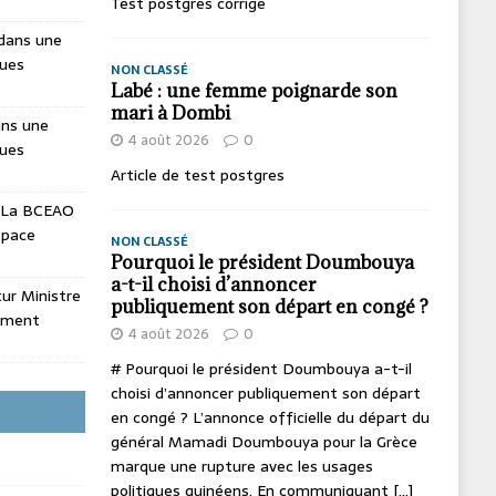
Test postgres corrige
dans une
ques
NON CLASSÉ
Labé : une femme poignarde son
mari à Dombi
ans une
4 août 2026
0
ques
Article de test postgres
La BCEAO
espace
NON CLASSÉ
Pourquoi le président Doumbouya
a-t-il choisi d’annoncer
utur Ministre
publiquement son départ en congé ?
ement
4 août 2026
0
# Pourquoi le président Doumbouya a-t-il
choisi d’annoncer publiquement son départ
en congé ? L’annonce officielle du départ du
général Mamadi Doumbouya pour la Grèce
marque une rupture avec les usages
politiques guinéens. En communiquant
[...]