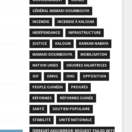
GÉNÉRAL MAMADI DOUMBOUYA
INCENDIE
INCENDIE À KALOUM
INDÉPENDANCE
INFRASTRUCTURE
JUSTICE
KALOUM
KANKAN NABAYA
MAMADI DOUMBOUYA
MOBILISATION
NATION UNIES
OEUVRES SALVATRICES
OIF
OMVG
ONU
OPPOSITION
PEUPLE GUINÉEN
PROGRÈS
RÉFORMES
RÉFORMES GUINÉE
SANTÉ
SOUTIEN POPULAIRE
STABILITÉ
UNITÉ NATIONALE
[ERREUR] AXIOSERROR: REQUEST FAILED WITH STATUS