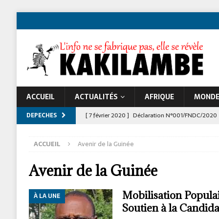
ACCUEIL
ACTUALITÉS
AFRIQUE
MOND
DEPECHES
[ 7 février 2020 ]
Déclaration N°001/FNDC/2020
[ 22 novembre 2024 ]
Jeune Afrique et les atta
ACCUEIL
Avenir de la Guinée
À LA UNE
Avenir de la Guinée
Mobilisation Populai
À LA UNE
Soutien à la Candi