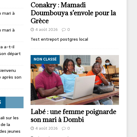
Conakry : Mamadi
Doumbouya s’envole pour la
 mari à
Grèce
4 août 2026
0
 mari à
Test entrepot postgres local
 a-t-il
son départ
NON CLASSÉ
Bienvenu
 après son
S
Labé : une femme poignarde
li sur les
son mari à Dombi
 de la
4 août 2026
0
 des jeunes