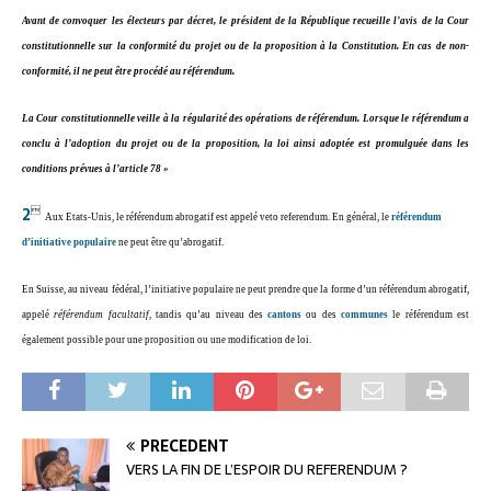
Avant de convoquer les électeurs par décret, le président de la République recueille l’avis de la Cour
constitutionnelle sur la conformité du projet ou de la proposition à la Constitution. En cas de non-
conformité, il ne peut être procédé au référendum.
La Cour constitutionnelle veille à la régularité des opérations de référendum. Lorsque le référendum a
conclu à l’adoption du projet ou de la proposition, la loi ainsi adoptée est promulguée dans les
conditions prévues à l’article 78 »

2
Aux
Etats-Unis
, le référendum abrogatif est appelé
veto referendum.
En général, le
référendum
d’initiative populaire
ne peut être qu’abrogatif.
En
Suisse
, au niveau fédéral, l’initiative populaire ne peut prendre que la forme d’un référendum abrogatif,
appelé
référendum facultatif
, tandis qu’au niveau des
cantons
ou des
communes
le référendum est
également possible pour une proposition ou une modification de loi.
PRÉCÉDENT
VERS LA FIN DE L’ESPOIR DU REFERENDUM ?